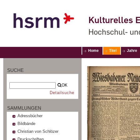
Kulturelles E
Hochschul- un
Home
Titel
Jahre
SUCHE
OK
Detailsuche
SAMMLUNGEN
Adressbücher
Bildbände
Christian von Schlözer
Druckschriften