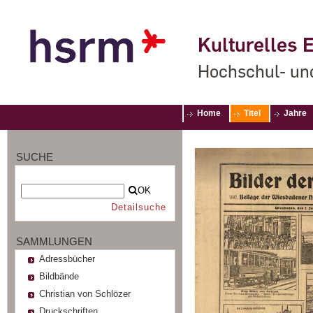
Kulturelles E
Hochschul- un
Home
Titel
Jahre
SUCHE
OK
Detailsuche
SAMMLUNGEN
Adressbücher
Bildbände
Christian von Schlözer
Druckschriften