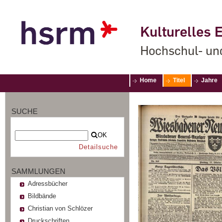
Kulturelles E
Hochschul- un
Home
Titel
Jahre
SUCHE
OK
Detailsuche
SAMMLUNGEN
Adressbücher
Bildbände
Christian von Schlözer
Druckschriften