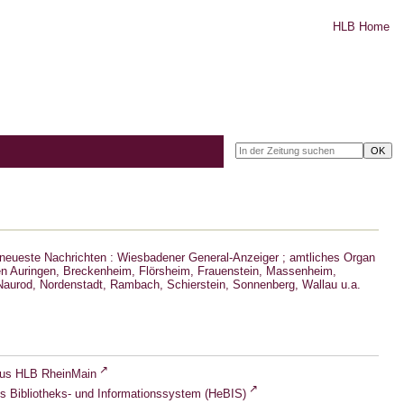
HLB Home
neueste Nachrichten : Wiesbadener General-Anzeiger ; amtliches Organ
n Auringen, Breckenheim, Flörsheim, Frauenstein, Massenheim,
aurod, Nordenstadt, Rambach, Schierstein, Sonnenberg, Wallau u.a.
lus HLB RheinMain
s Bibliotheks- und Informationssystem (HeBIS)