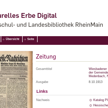
relles Erbe Digital
chul- und Landesbibliothek RheinMain
Übersicht
Seite
Zeitung
Gesamttitel
Wiesbadener 
der Gemeinde
Medenbach, N
Ausgabe
8.10.1913
Links
Nachweis
Katalog P
Hessische