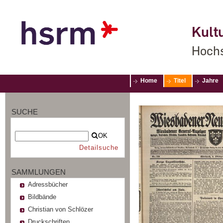
Kultu
Hochs
Home
Titel
Jahre
SUCHE
OK
Detailsuche
SAMMLUNGEN
Adressbücher
Bildbände
Christian von Schlözer
Druckschriften