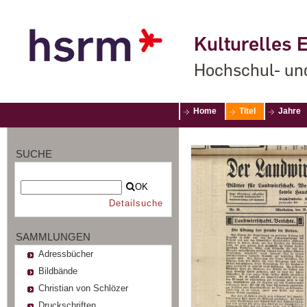
Kulturelles E
Hochschul- un
Home
Titel
Jahre
SUCHE
OK
Detailsuche
SAMMLUNGEN
Adressbücher
Bildbände
Christian von Schlözer
Druckschriften