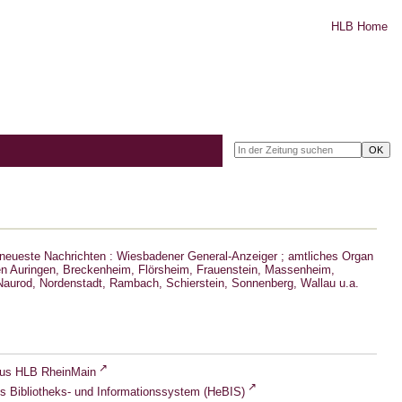
HLB Home
neueste Nachrichten : Wiesbadener General-Anzeiger ; amtliches Organ
n Auringen, Breckenheim, Flörsheim, Frauenstein, Massenheim,
aurod, Nordenstadt, Rambach, Schierstein, Sonnenberg, Wallau u.a.
lus HLB RheinMain
s Bibliotheks- und Informationssystem (HeBIS)