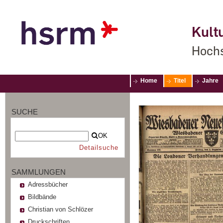
Kultu
Hochs
Home
Titel
Jahre
SUCHE
OK
Detailsuche
SAMMLUNGEN
Adressbücher
Bildbände
Christian von Schlözer
Druckschriften