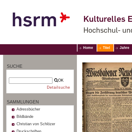
Kulturelles E
Hochschul- un
Home
Titel
Jahre
SUCHE
OK
Detailsuche
SAMMLUNGEN
Adressbücher
Bildbände
Christian von Schlözer
Druckschriften