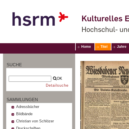
Kulturelles E
Hochschul- un
Home
Titel
Jahre
SUCHE
OK
Detailsuche
SAMMLUNGEN
Adressbücher
Bildbände
Christian von Schlözer
Druckschriften