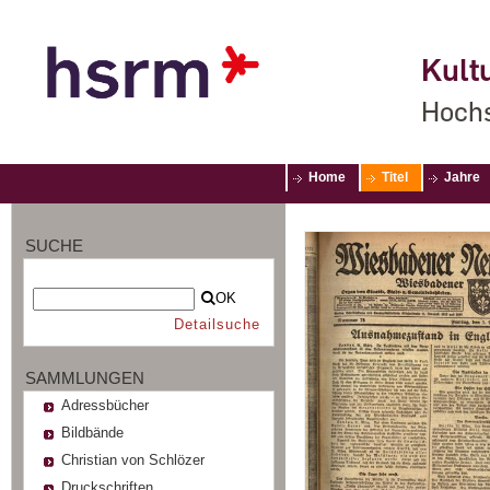
Kultu
Hochs
Home
Titel
Jahre
SUCHE
OK
Detailsuche
SAMMLUNGEN
Adressbücher
Bildbände
Christian von Schlözer
Druckschriften