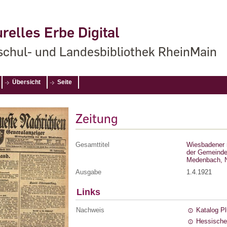
relles Erbe Digital
chul- und Landesbibliothek RheinMain
Übersicht
Seite
Zeitung
Gesamttitel
Wiesbadener 
der Gemeinde
Medenbach, N
Ausgabe
1.4.1921
Links
Nachweis
Katalog P
Hessische