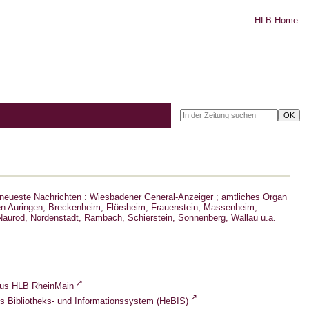
HLB Home
neueste Nachrichten : Wiesbadener General-Anzeiger ; amtliches Organ
n Auringen, Breckenheim, Flörsheim, Frauenstein, Massenheim,
aurod, Nordenstadt, Rambach, Schierstein, Sonnenberg, Wallau u.a.
lus HLB RheinMain
s Bibliotheks- und Informationssystem (HeBIS)