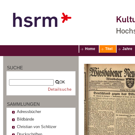
Kultu
Hochs
Home
Titel
Jahre
SUCHE
OK
Detailsuche
SAMMLUNGEN
Adressbücher
Bildbände
Christian von Schlözer
Druckschriften