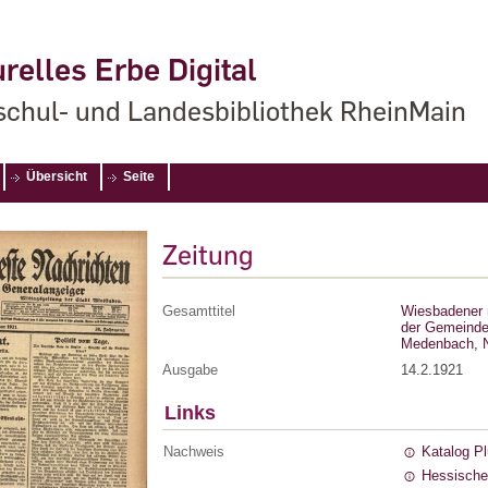
relles Erbe Digital
chul- und Landesbibliothek RheinMain
Übersicht
Seite
Zeitung
Gesamttitel
Wiesbadener 
der Gemeinde
Medenbach, N
Ausgabe
14.2.1921
Links
Nachweis
Katalog P
Hessische