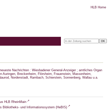
HLB Home
neueste Nachrichten : Wiesbadener General-Anzeiger ; amtliches Organ
n Auringen, Breckenheim, Flörsheim, Frauenstein, Massenheim,
aurod, Nordenstadt, Rambach, Schierstein, Sonnenberg, Wallau u.a.
lus HLB RheinMain
s Bibliotheks- und Informationssystem (HeBIS)