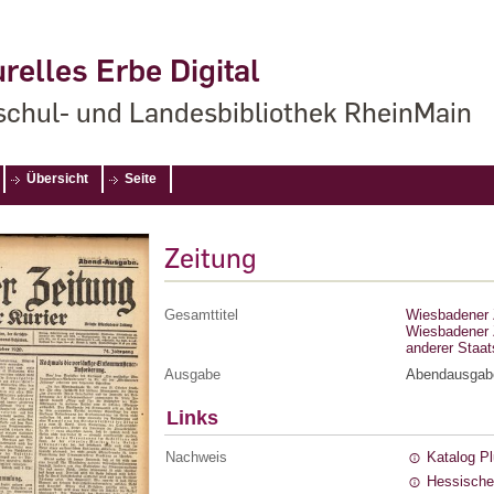
relles Erbe Digital
chul- und Landesbibliothek RheinMain
Übersicht
Seite
Zeitung
Gesamttitel
Wiesbadener Z
Wiesbadener Z
anderer Staa
Ausgabe
Abendausgab
Links
Nachweis
Katalog P
Hessische