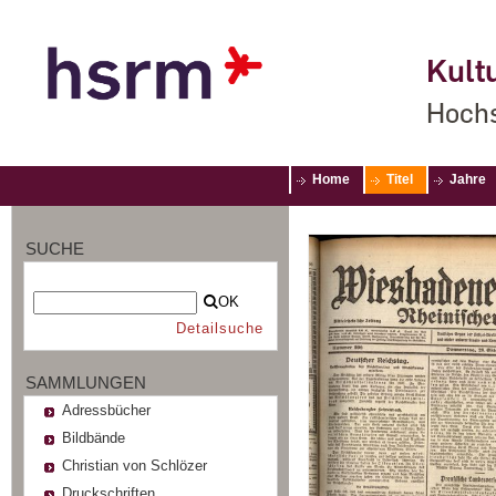
Kultu
Hochs
Home
Titel
Jahre
SUCHE
OK
Detailsuche
SAMMLUNGEN
Adressbücher
Bildbände
Christian von Schlözer
Druckschriften