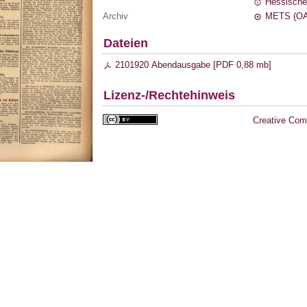
Hessische
Archiv
METS (OA
Dateien
2101920 Abendausgabe [
PDF
0,88 mb
]
Lizenz-/Rechtehinweis
Creative Com