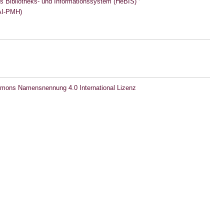
s Bibliotheks- und Informationssystem (HeBIS)
I-PMH)
mons Namensnennung 4.0 International Lizenz