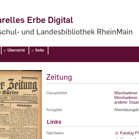
relles Erbe Digital
chul- und Landesbibliothek RheinMain
Übersicht
Seite
Zeitung
Gesamttitel
Wiesbadener Z
Wiesbadener Z
anderer Staa
Ausgabe
Abendausgab
Links
Nachweis
Katalog P