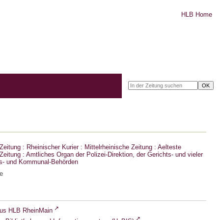
HLB Home
eitung : Rheinischer Kurier : Mittelrheinische Zeitung : Aelteste
eitung : Amtliches Organ der Polizei-Direktion, der Gerichts- und vieler
ts- und Kommunal-Behörden
e
lus HLB RheinMain