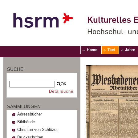
Kulturelles E
Hochschul- un
Home
Titel
Jahre
SUCHE
OK
Detailsuche
SAMMLUNGEN
Adressbücher
Bildbände
Christian von Schlözer
Druckschriften