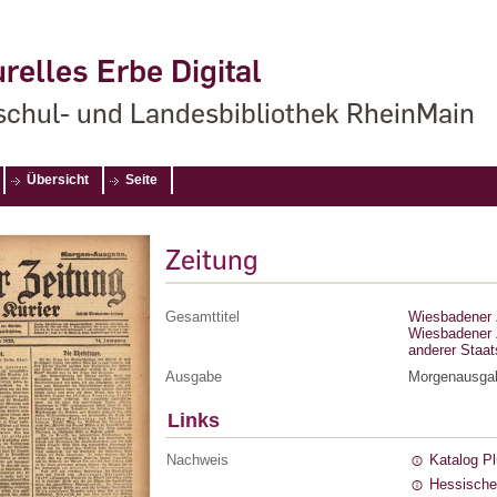
relles Erbe Digital
chul- und Landesbibliothek RheinMain
Übersicht
Seite
Zeitung
Gesamttitel
Wiesbadener Z
Wiesbadener Z
anderer Staa
Ausgabe
Morgenausga
Links
Nachweis
Katalog P
Hessische