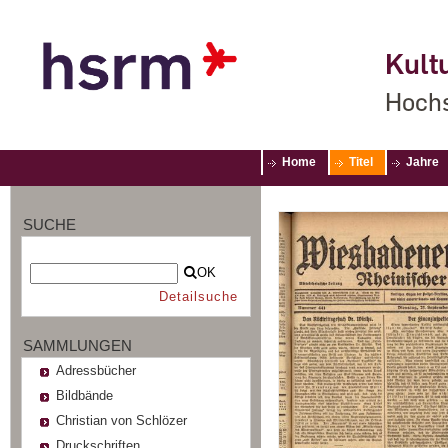
Kultu
Hochs
Home
Titel
Jahre
SUCHE
OK
Detailsuche
SAMMLUNGEN
Adressbücher
Bildbände
Christian von Schlözer
Druckschriften