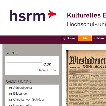
Kulturelles E
Hochschul- un
Home
Titel
Jahre
SUCHE
OK
Detailsuche
SAMMLUNGEN
Adressbücher
Bildbände
Christian von Schlözer
Druckschriften