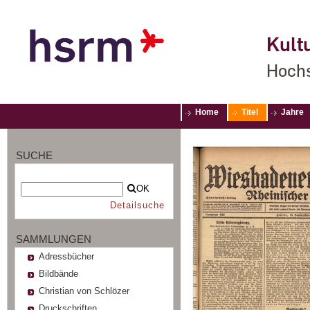
Kultu
Hochs
Home
Titel
Jahre
SUCHE
OK
Detailsuche
SAMMLUNGEN
Adressbücher
Bildbände
Christian von Schlözer
Druckschriften