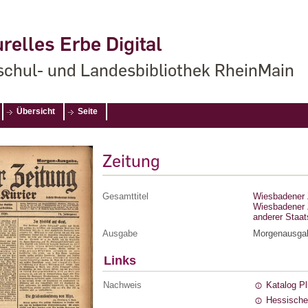
relles Erbe Digital
chul- und Landesbibliothek RheinMain
Übersicht
Seite
Zeitung
Gesamttitel
Wiesbadener Z
Wiesbadener Z
anderer Staa
Ausgabe
Morgenausga
Links
Nachweis
Katalog P
Hessische