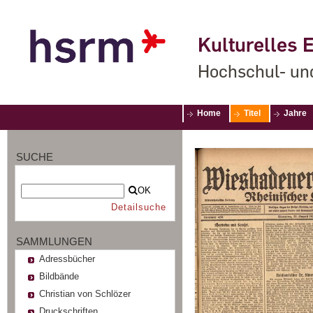
Kulturelles E
Hochschul- un
Home
Titel
Jahre
SUCHE
OK
Detailsuche
SAMMLUNGEN
Adressbücher
Bildbände
Christian von Schlözer
Druckschriften