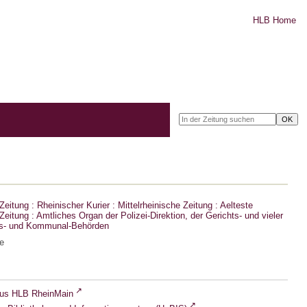
HLB Home
eitung : Rheinischer Kurier : Mittelrheinische Zeitung : Aelteste
eitung : Amtliches Organ der Polizei-Direktion, der Gerichts- und vieler
ts- und Kommunal-Behörden
e
lus HLB RheinMain