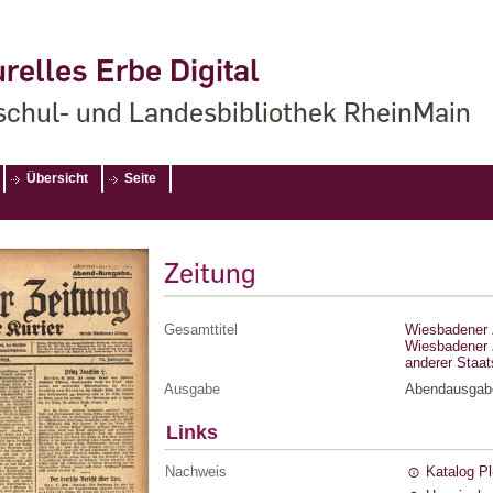
relles Erbe Digital
chul- und Landesbibliothek RheinMain
Übersicht
Seite
Zeitung
Gesamttitel
Wiesbadener Z
Wiesbadener Z
anderer Staa
Ausgabe
Abendausgab
Links
Nachweis
Katalog P