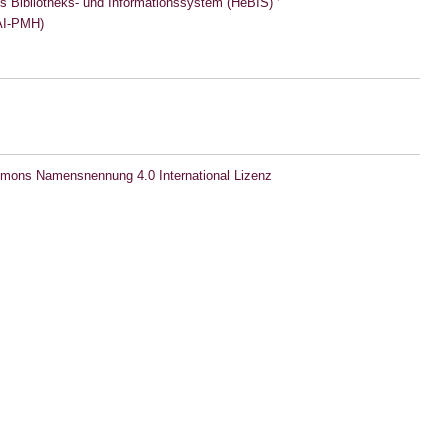
s Bibliotheks- und Informationssystem (HeBIS)
I-PMH)
mons Namensnennung 4.0 International Lizenz