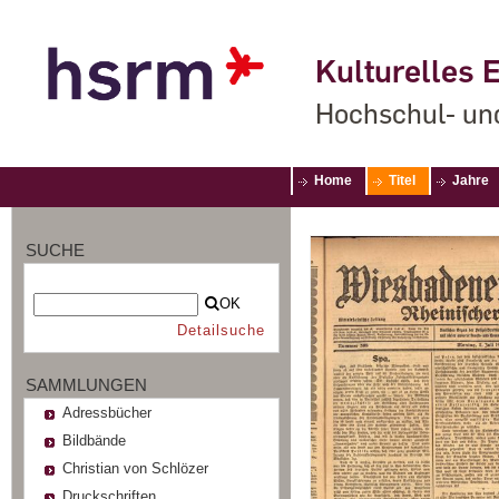
Kulturelles E
Hochschul- un
Home
Titel
Jahre
SUCHE
OK
Detailsuche
SAMMLUNGEN
Adressbücher
Bildbände
Christian von Schlözer
Druckschriften