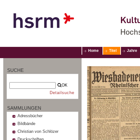
Kultu
Hochs
Home
Titel
Jahre
SUCHE
OK
Detailsuche
SAMMLUNGEN
Adressbücher
Bildbände
Christian von Schlözer
Druckschriften