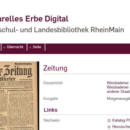
relles Erbe Digital
chul- und Landesbibliothek RheinMain
Übersicht
Seite
Zeitung
Gesamttitel
Wiesbadener Z
Wiesbadener Z
anderer Staa
Ausgabe
Morgenausga
Links
Nachweis
Katalog P
Hessische