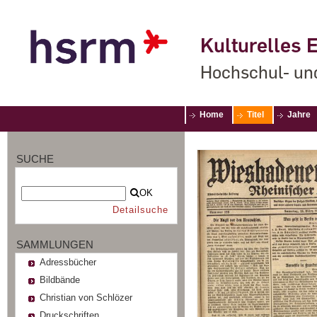
Kulturelles E
Hochschul- un
Home
Titel
Jahre
SUCHE
OK
Detailsuche
SAMMLUNGEN
Adressbücher
Bildbände
Christian von Schlözer
Druckschriften