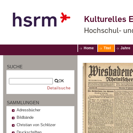
Kulturelles E
Hochschul- un
Home
Titel
Jahre
SUCHE
OK
Detailsuche
SAMMLUNGEN
Adressbücher
Bildbände
Christian von Schlözer
Druckschriften