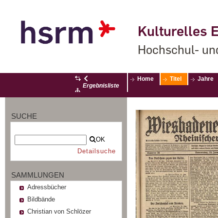
Kulturelles E
Hochschul- un
Home
Titel
Jahre
Ergebnisliste
SUCHE
OK
Detailsuche
SAMMLUNGEN
Adressbücher
Bildbände
Christian von Schlözer