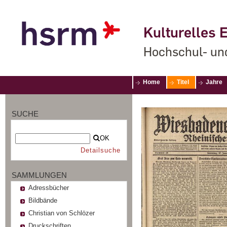
Kulturelles E
Hochschul- un
Home
Titel
Jahre
SUCHE
OK
Detailsuche
SAMMLUNGEN
Adressbücher
Bildbände
Christian von Schlözer
Druckschriften