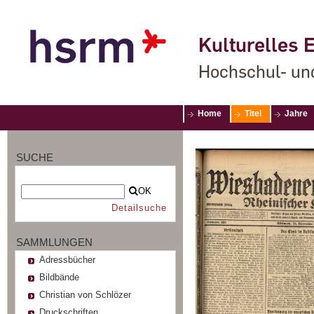
Kulturelles E
Hochschul- un
Home
Titel
Jahre
SUCHE
OK
Detailsuche
SAMMLUNGEN
Adressbücher
Bildbände
Christian von Schlözer
Druckschriften