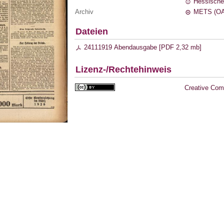
Hessische
Archiv
METS (OA
Dateien
24111919 Abendausgabe [
PDF
2,32 mb
]
Lizenz-/Rechtehinweis
Creative Com