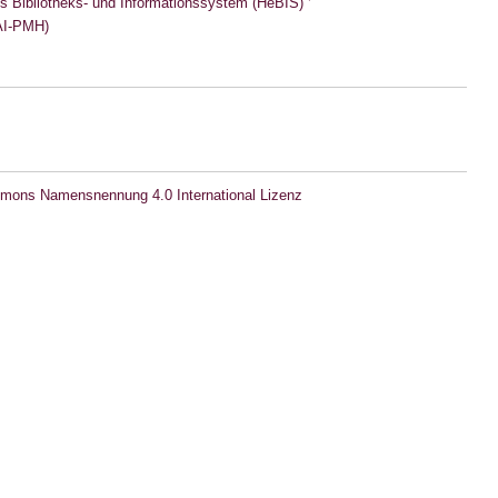
s Bibliotheks- und Informationssystem (HeBIS)
I-PMH)
mons Namensnennung 4.0 International Lizenz