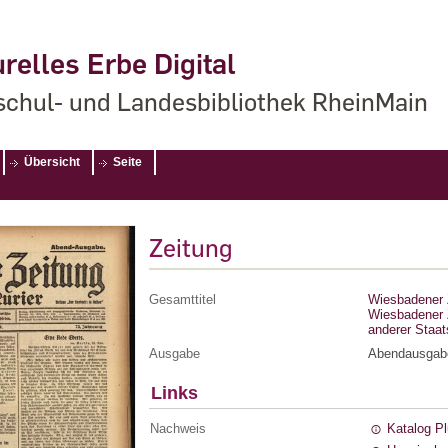
relles Erbe Digital
chul- und Landesbibliothek RheinMain
Übersicht
Seite
Zeitung
Gesamttitel
Wiesbadener Z
Wiesbadener Z
anderer Staa
Ausgabe
Abendausgab
Links
Nachweis
Katalog P