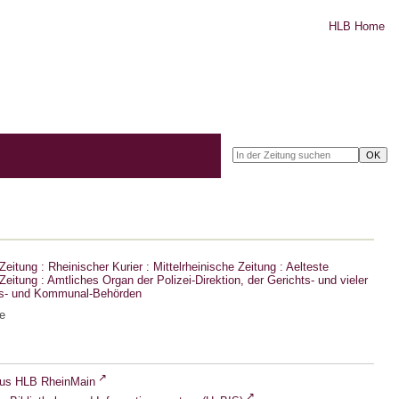
HLB Home
eitung : Rheinischer Kurier : Mittelrheinische Zeitung : Aelteste
eitung : Amtliches Organ der Polizei-Direktion, der Gerichts- und vieler
ts- und Kommunal-Behörden
e
lus HLB RheinMain