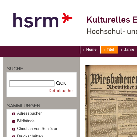
Kulturelles E
Hochschul- un
Home
Titel
Jahre
SUCHE
OK
Detailsuche
SAMMLUNGEN
Adressbücher
Bildbände
Christian von Schlözer
Druckschriften