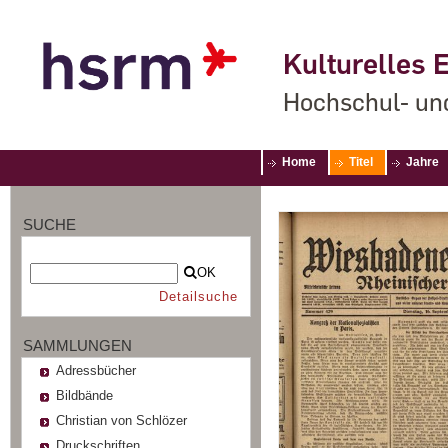
Kulturelles E
Hochschul- un
Home
Titel
Jahre
SUCHE
OK
Detailsuche
SAMMLUNGEN
Adressbücher
Bildbände
Christian von Schlözer
Druckschriften