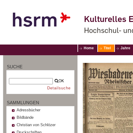
Kulturelles E
Hochschul- un
Home
Titel
Jahre
SUCHE
OK
Detailsuche
SAMMLUNGEN
Adressbücher
Bildbände
Christian von Schlözer
Druckschriften