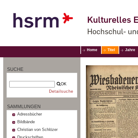
Kulturelles E
Hochschul- un
Home
Titel
Jahre
SUCHE
OK
Detailsuche
SAMMLUNGEN
Adressbücher
Bildbände
Christian von Schlözer
Druckschriften