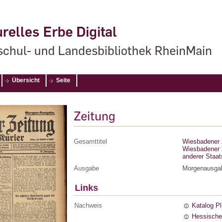
relles Erbe Digital
chul- und Landesbibliothek RheinMain
Übersicht
Seite
Zeitung
Gesamttitel
Wiesbadener Z
Wiesbadener Z
anderer Staa
Ausgabe
Morgenausga
Links
Nachweis
Katalog P
Hessische