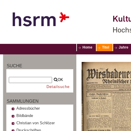
Kultu
Hochs
Home
Titel
Jahre
SUCHE
OK
Detailsuche
SAMMLUNGEN
Adressbücher
Bildbände
Christian von Schlözer
Druckschriften