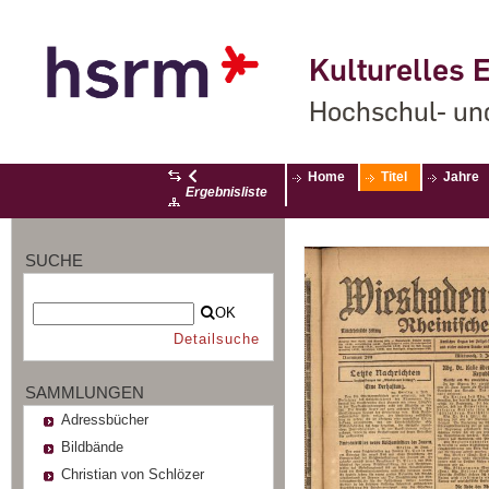
Kulturelles E
Hochschul- un
Home
Titel
Jahre
Ergebnisliste
SUCHE
OK
Detailsuche
SAMMLUNGEN
Adressbücher
Bildbände
Christian von Schlözer