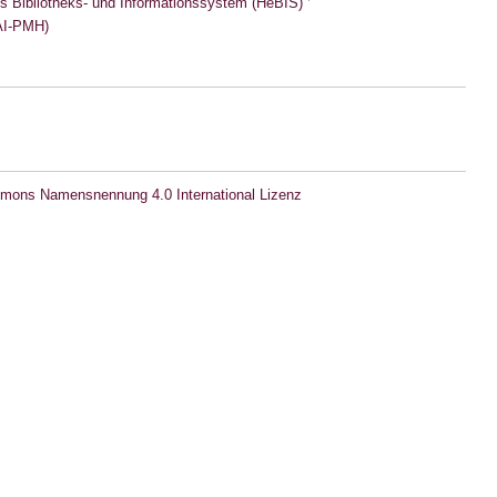
s Bibliotheks- und Informationssystem (HeBIS)
I-PMH)
mons Namensnennung 4.0 International Lizenz