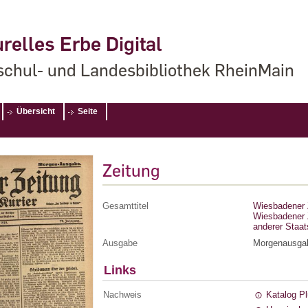
relles Erbe Digital
chul- und Landesbibliothek RheinMain
Übersicht
Seite
Zeitung
Gesamttitel
Wiesbadener Z
Wiesbadener Z
anderer Staa
Ausgabe
Morgenausga
Links
Nachweis
Katalog P