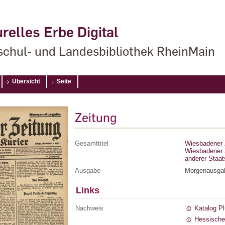
relles Erbe Digital
chul- und Landesbibliothek RheinMain
Übersicht
Seite
Zeitung
Gesamttitel
Wiesbadener Z
Wiesbadener Z
anderer Staa
Ausgabe
Morgenausga
Links
Nachweis
Katalog P
Hessische