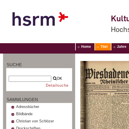
Kultu
Hochs
Home
Titel
Jahre
SUCHE
OK
Detailsuche
SAMMLUNGEN
Adressbücher
Bildbände
Christian von Schlözer
Druckschriften