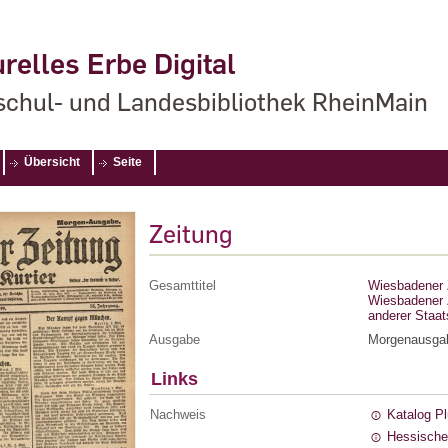
relles Erbe Digital
chul- und Landesbibliothek RheinMain
Übersicht
Seite
Zeitung
Gesamttitel
Wiesbadener Z
Wiesbadener Z
anderer Staa
Ausgabe
Morgenausga
Links
Nachweis
Katalog P
Hessische