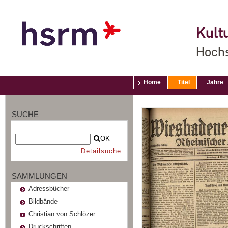
Kultu
Hochs
Home
Titel
Jahre
SUCHE
OK
Detailsuche
SAMMLUNGEN
Adressbücher
Bildbände
Christian von Schlözer
Druckschriften