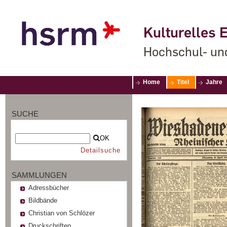
Kulturelles E
Hochschul- un
Home
Titel
Jahre
SUCHE
OK
Detailsuche
SAMMLUNGEN
Adressbücher
Bildbände
Christian von Schlözer
Druckschriften