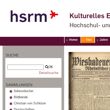
Kulturelles E
Hochschul- un
Home
Titel
Jahre
SUCHE
OK
Detailsuche
SAMMLUNGEN
Adressbücher
Bildbände
Christian von Schlözer
Druckschriften