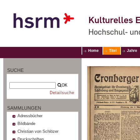
Kulturelles E
Hochschul- un
Home
Titel
Jahre
SUCHE
OK
Detailsuche
SAMMLUNGEN
Adressbücher
Bildbände
Christian von Schlözer
Druckschriften