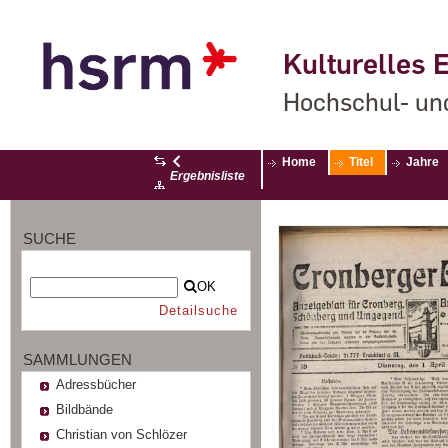
Kulturelles E
Hochschul- un
Home
Titel
Jahre
Ergebnisliste
SUCHE
OK
Detailsuche
SAMMLUNGEN
Adressbücher
Bildbände
Christian von Schlözer