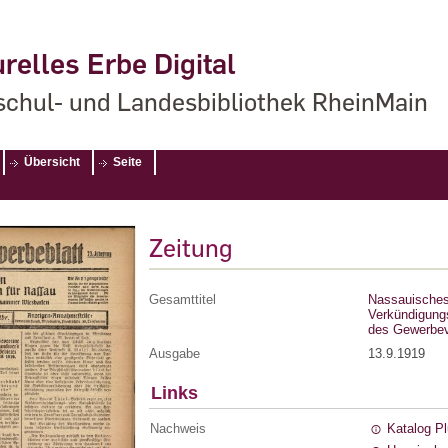
relles Erbe Digital
chul- und Landesbibliothek RheinMain
Übersicht
Seite
Zeitung
Gesamttitel
Nassauisches 
Verkündigung
des Gewerbev
Ausgabe
13.9.1919
Links
Nachweis
Katalog P