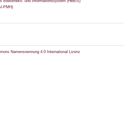
s Bibliotheks- und Informationssystem (HeBIS)
I-PMH)
mons Namensnennung 4.0 International Lizenz