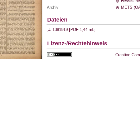
Hessische
Archiv
METS (OA
Dateien
1391919 [
PDF
1,44 mb
]
Lizenz-/Rechtehinweis
Creative Com