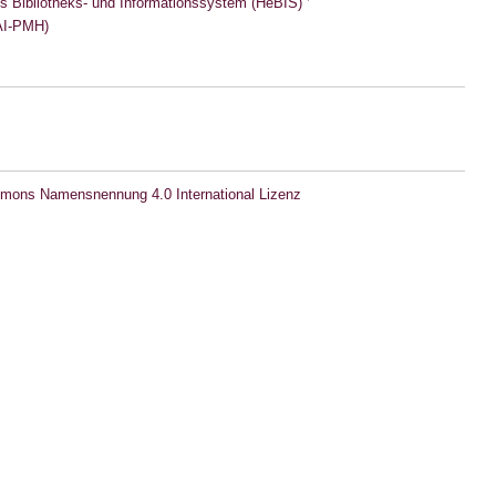
s Bibliotheks- und Informationssystem (HeBIS)
I-PMH)
mons Namensnennung 4.0 International Lizenz