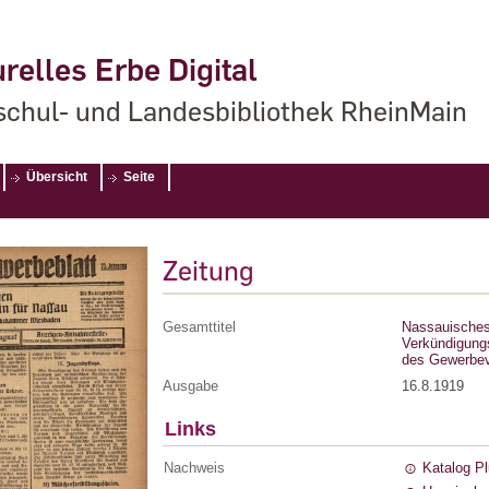
relles Erbe Digital
chul- und Landesbibliothek RheinMain
Übersicht
Seite
Zeitung
Gesamttitel
Nassauisches 
Verkündigung
des Gewerbev
Ausgabe
16.8.1919
Links
Nachweis
Katalog P