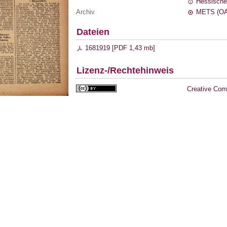
Hessische
Archiv
METS (OA
Dateien
1681919 [
PDF
1,43 mb
]
Lizenz-/Rechtehinweis
Creative Com