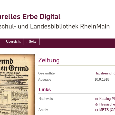
relles Erbe Digital
chul- und Landesbibliothek RheinMain
Übersicht
Seite
Zeitung
Gesamttitel
Hausfreund fü
Ausgabe
10.9.1918
Links
Nachweis
Katalog P
Hessische
Archiv
METS (OA