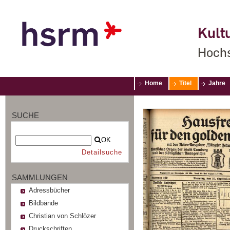
Kultu
Hochs
Home
Titel
Jahre
SUCHE
OK
Detailsuche
SAMMLUNGEN
Adressbücher
Bildbände
Christian von Schlözer
Druckschriften