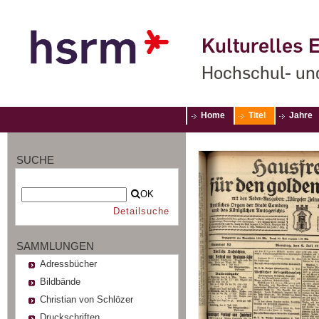
Kulturelles E
Hochschul- un
Home
Titel
Jahre
SUCHE
OK
Detailsuche
SAMMLUNGEN
Adressbücher
Bildbände
Christian von Schlözer
Druckschriften