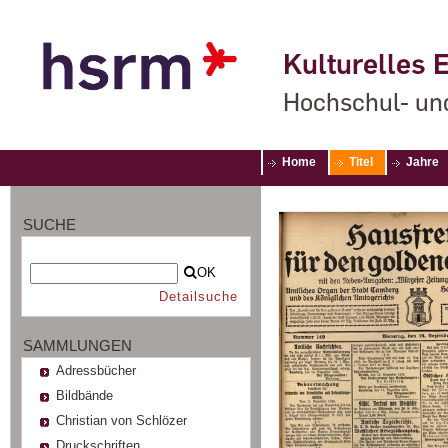
Kulturelles E
Hochschul- un
Home
Titel
Jahre
SUCHE
OK
Detailsuche
SAMMLUNGEN
Adressbücher
Bildbände
Christian von Schlözer
Druckschriften