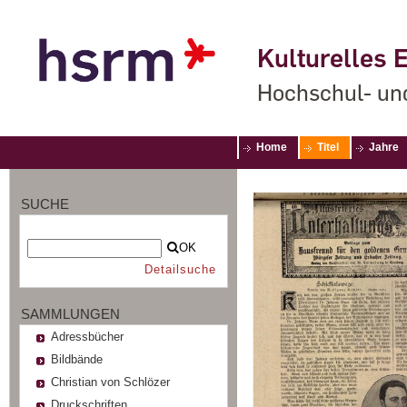
Kulturelles E
Hochschul- un
Home
Titel
Jahre
SUCHE
OK
Detailsuche
SAMMLUNGEN
Adressbücher
Bildbände
Christian von Schlözer
Druckschriften