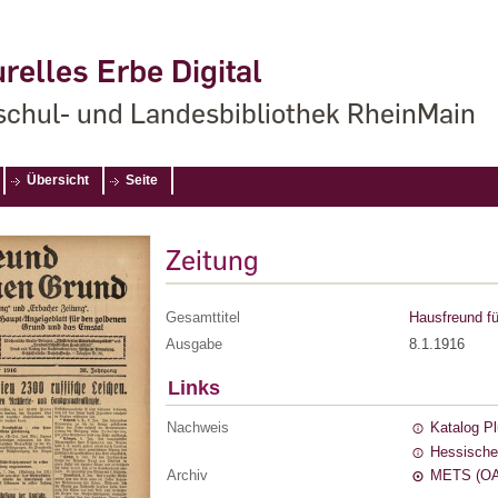
relles Erbe Digital
chul- und Landesbibliothek RheinMain
Übersicht
Seite
Zeitung
Gesamttitel
Hausfreund fü
Ausgabe
8.1.1916
Links
Nachweis
Katalog P
Hessische
Archiv
METS (OA