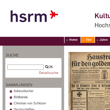
Kultu
Hochs
Home
Titel
Jahre
SUCHE
OK
Detailsuche
SAMMLUNGEN
Adressbücher
Bildbände
Christian von Schlözer
Druckschriften