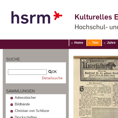
Kulturelles E
Hochschul- un
Home
Titel
Jahre
SUCHE
OK
Detailsuche
SAMMLUNGEN
Adressbücher
Bildbände
Christian von Schlözer
Druckschriften