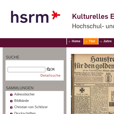
Kulturelles E
Hochschul- un
Home
Titel
Jahre
SUCHE
OK
Detailsuche
SAMMLUNGEN
Adressbücher
Bildbände
Christian von Schlözer
Druckschriften