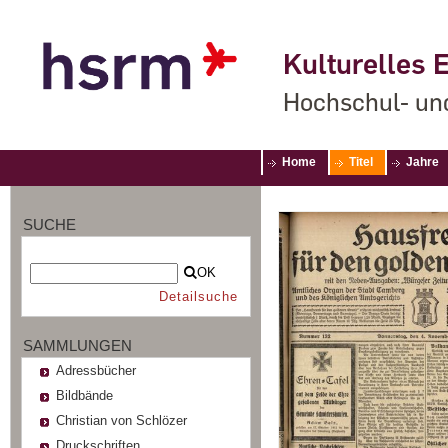
Kulturelles E
Hochschul- un
Home
Titel
Jahre
SUCHE
OK
Detailsuche
SAMMLUNGEN
Adressbücher
Bildbände
Christian von Schlözer
Druckschriften