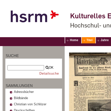
Kulturelles E
Hochschul- un
Home
Titel
Jahre
SUCHE
OK
Detailsuche
SAMMLUNGEN
Adressbücher
Bildbände
Christian von Schlözer
Druckschriften